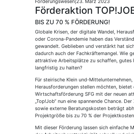
Förderungswesen|23. März 2023
Förderaktion TOP!JOB
BIS ZU 70 % FÖRDERUNG!
Globale Krisen, der digitale Wandel, Herau
oder Corona-Pandemie haben das Verständn
gewandelt. Geblieben und verstärkt hat sic
dadurch auch der Fachkräftemangel. Wie gel
attraktive Arbeitsplätze zu schaffen, gutes
langfristig zu halten?
Für steirische Klein und-Mittelunternehmen, 
Herausforderungen stellen möchten, bietet d
Wirtschaftsförderung SFG mit der neuen att
„Top!Job“ nun eine spannende Chance. Der
sowie externe Beratungskosten beträgt ab
Projektgröße bis zu 70 % der Projektkosten
Mit dieser Förderung lassen sich einfache